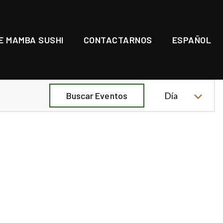
E MAMBA SUSHI
CONTACTARNOS
ESPAÑOL
Nave
Buscar Eventos
Día
de
vista
de
Even